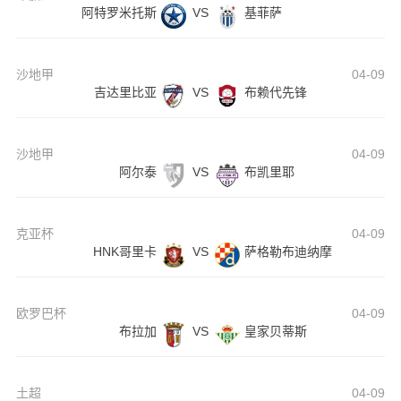
阿特罗米托斯
VS
基菲萨
沙地甲
04-09
吉达里比亚
VS
布赖代先锋
沙地甲
04-09
阿尔泰
VS
布凯里耶
克亚杯
04-09
HNK哥里卡
VS
萨格勒布迪纳摩
欧罗巴杯
04-09
布拉加
VS
皇家贝蒂斯
土超
04-09