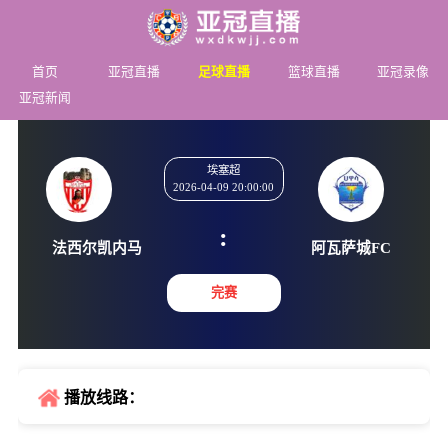
首页
亚冠直播
足球直播
篮球直播
亚冠录像
亚冠新闻
埃塞超
2026-04-09 20:00:00
:
法西尔凯内马
阿瓦萨城
完赛
播放线路：