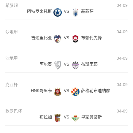
希腊超
04-09
阿特罗米托斯
VS
基菲萨
沙地甲
04-09
吉达里比亚
VS
布赖代先锋
沙地甲
04-09
阿尔泰
VS
布凯里耶
克亚杯
04-09
HNK哥里卡
VS
萨格勒布迪纳摩
欧罗巴杯
04-09
布拉加
VS
皇家贝蒂斯