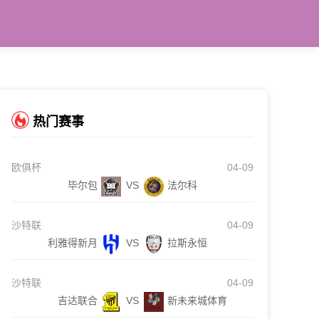
热门赛事
欧俱杯
04-09
毕尔包
VS
法尔科
沙特联
04-09
利雅得新月
VS
拉斯永恒
沙特联
04-09
吉达联合
VS
新未来城体育