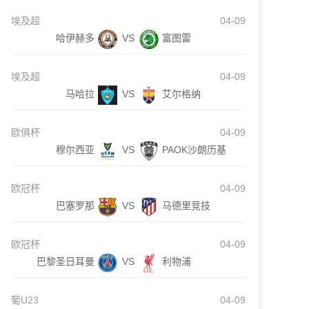
埃及超
04-09
哈伊赫多
VS
富图雷
埃及超
04-09
马哈拉
VS
艾尔格纳
欧俱杯
04-09
穆尔西亚
VS
PAOK沙朗历基
欧冠杯
04-09
巴塞罗那
VS
马德里竞技
欧冠杯
04-09
巴黎圣日耳曼
VS
利物浦
葡U23
04-09