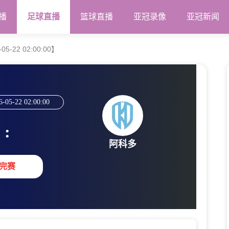
播
足球直播
篮球直播
亚冠录像
亚冠新闻
-22 02:00:00】
6-05-22 02:00:00
:
阿科多
完赛