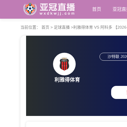
首页
亚冠直
当前位置：
首页
>
足球直播
>
利雅得体育 VS 阿科多 【2026-05
沙特联
202
利雅得体育