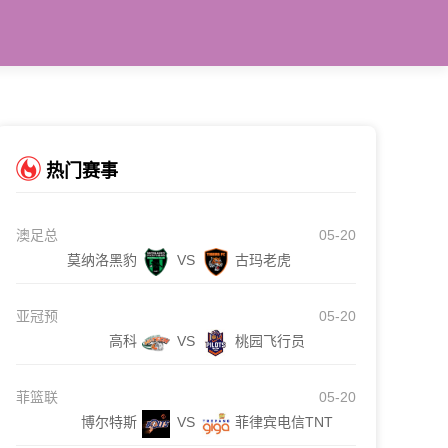
热门赛事
澳足总
05-20
莫纳洛黑豹
VS
古玛老虎
亚冠预
05-20
高科
VS
桃园飞行员
菲篮联
05-20
博尔特斯
VS
菲律宾电信TNT